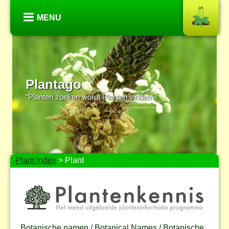
MENU
Plantago
“Planten zoeken wordt Planten vinden”
Plant Index
> Plant
Botanische namen / Botanical Names / Botanische