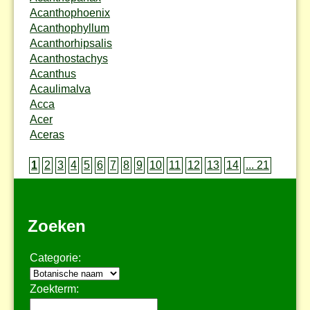
Acanthophoenix
Acanthophyllum
Acanthorhipsalis
Acanthostachys
Acanthus
Acaulimalva
Acca
Acer
Aceras
1
2
3
4
5
6
7
8
9
10
11
12
13
14
... 21
Zoeken
Categorie:
Zoekterm: