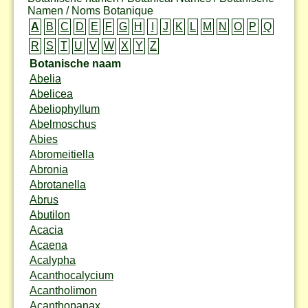
Namen / Noms Botanique
A
B
C
D
E
F
G
H
I
J
K
L
M
N
O
P
Q
R
S
T
U
V
W
X
Y
Z
Botanische naam
Abelia
Abelicea
Abeliophyllum
Abelmoschus
Abies
Abromeitiella
Abronia
Abrotanella
Abrus
Abutilon
Acacia
Acaena
Acalypha
Acanthocalycium
Acantholimon
Acanthopanax