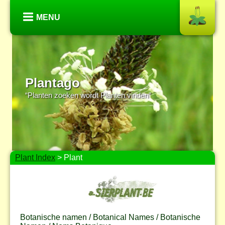
MENU
Plantago
“Planten zoeken wordt Planten vinden”
Plant Index
> Plant
Botanische namen / Botanical Names / Botanische