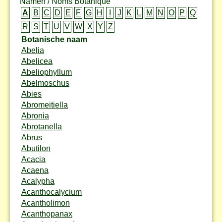
Namen / Noms Botanique
A
B
C
D
E
F
G
H
I
J
K
L
M
N
O
P
Q
R
S
T
U
V
W
X
Y
Z
Botanische naam
Abelia
Abelicea
Abeliophyllum
Abelmoschus
Abies
Abromeitiella
Abronia
Abrotanella
Abrus
Abutilon
Acacia
Acaena
Acalypha
Acanthocalycium
Acantholimon
Acanthopanax