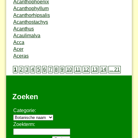
Acanthophoenix
Acanthophyllum
Acanthorhipsalis
Acanthostachys
Acanthus
Acaulimalva
Acca
Acer
Aceras
1
2
3
4
5
6
7
8
9
10
11
12
13
14
... 21
Zoeken
Categorie:
Zoekterm: