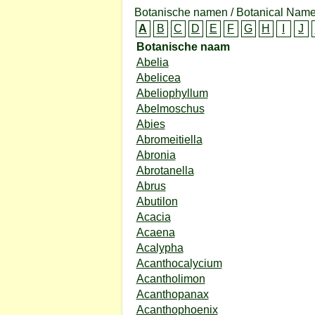
Botanische namen / Botanical Name
A
B
C
D
E
F
G
H
I
J
Botanische naam
Abelia
Abelicea
Abeliophyllum
Abelmoschus
Abies
Abromeitiella
Abronia
Abrotanella
Abrus
Abutilon
Acacia
Acaena
Acalypha
Acanthocalycium
Acantholimon
Acanthopanax
Acanthophoenix