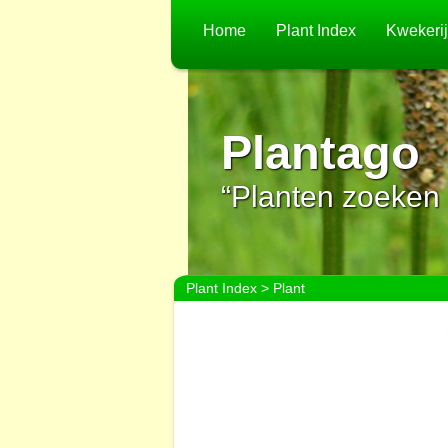
Home
Plant Index
Kwekeri
Plantago
“Planten zoeken 
Plant Index
> Plant