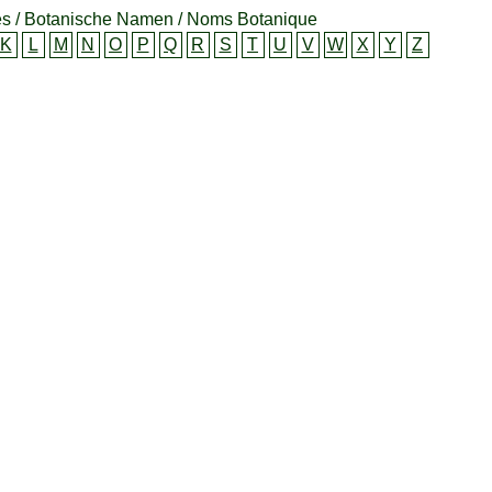
s / Botanische Namen / Noms Botanique
K
L
M
N
O
P
Q
R
S
T
U
V
W
X
Y
Z