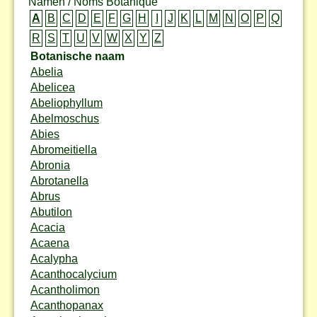
Namen / Noms Botanique
A
B
C
D
E
F
G
H
I
J
K
L
M
N
O
P
Q
R
S
T
U
V
W
X
Y
Z
Botanische naam
Abelia
Abelicea
Abeliophyllum
Abelmoschus
Abies
Abromeitiella
Abronia
Abrotanella
Abrus
Abutilon
Acacia
Acaena
Acalypha
Acanthocalycium
Acantholimon
Acanthopanax