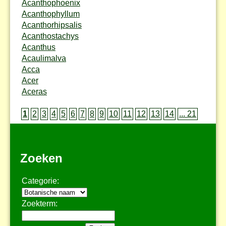
Acanthophoenix
Acanthophyllum
Acanthorhipsalis
Acanthostachys
Acanthus
Acaulimalva
Acca
Acer
Aceras
1
2
3
4
5
6
7
8
9
10
11
12
13
14
... 21
Zoeken
Categorie:
Zoekterm: