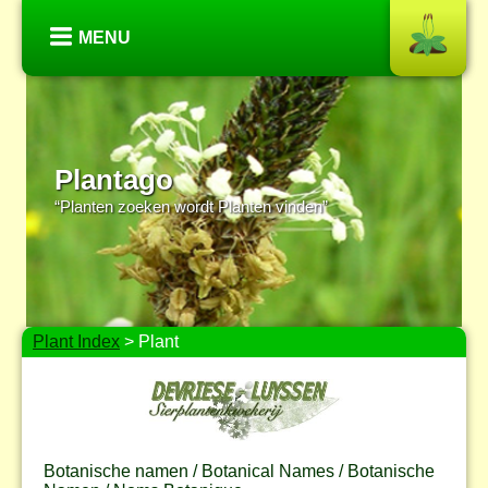
MENU
Plantago
“Planten zoeken wordt Planten vinden”
Plant Index
> Plant
Botanische namen / Botanical Names / Botanische