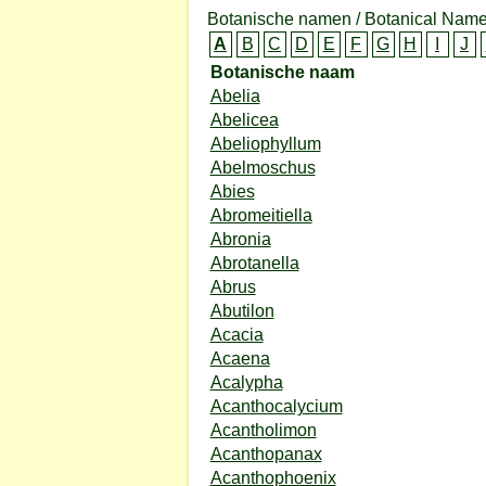
Botanische namen / Botanical Name
A
B
C
D
E
F
G
H
I
J
Botanische naam
Abelia
Abelicea
Abeliophyllum
Abelmoschus
Abies
Abromeitiella
Abronia
Abrotanella
Abrus
Abutilon
Acacia
Acaena
Acalypha
Acanthocalycium
Acantholimon
Acanthopanax
Acanthophoenix