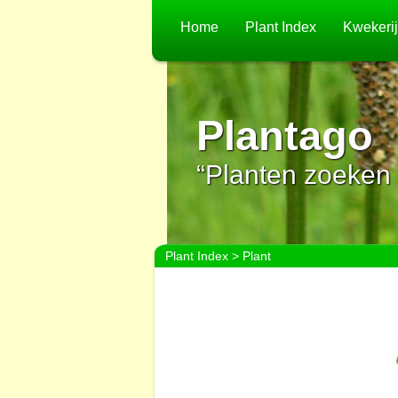
Home
Plant Index
Kwekeri
Plantago
“Planten zoeken 
Plant Index
> Plant