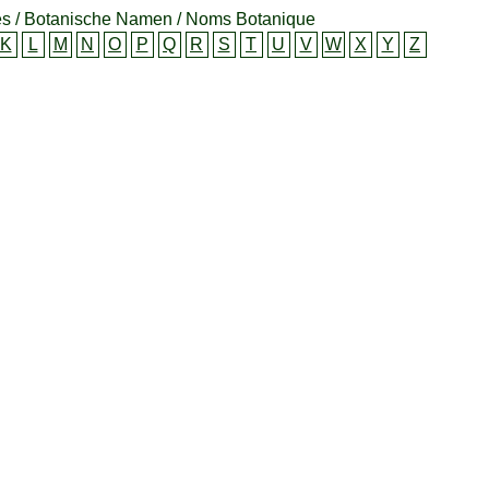
s / Botanische Namen / Noms Botanique
K
L
M
N
O
P
Q
R
S
T
U
V
W
X
Y
Z