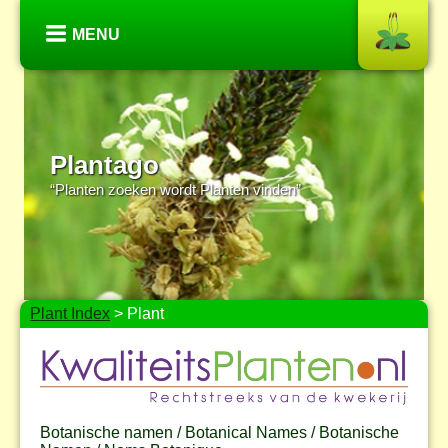
MENU
Plantago
“Planten zoeken wordt Planten vinden”
Plant Index
> Plant
Botanische namen / Botanical Names / Botanische