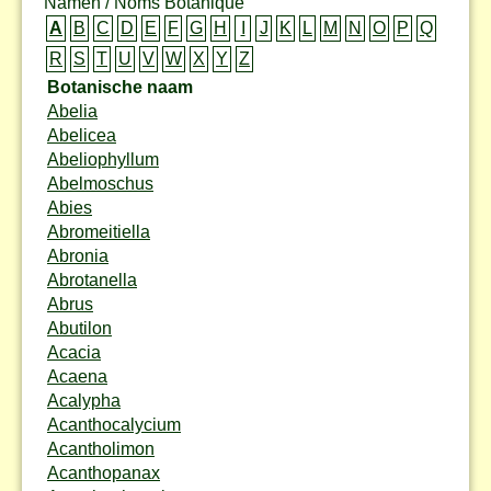
Namen / Noms Botanique
A
B
C
D
E
F
G
H
I
J
K
L
M
N
O
P
Q
R
S
T
U
V
W
X
Y
Z
Botanische naam
Abelia
Abelicea
Abeliophyllum
Abelmoschus
Abies
Abromeitiella
Abronia
Abrotanella
Abrus
Abutilon
Acacia
Acaena
Acalypha
Acanthocalycium
Acantholimon
Acanthopanax