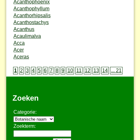
Acanthophoenix
Acanthophyllum
Acanthorhipsalis
Acanthostachys
Acanthus
Acaulimalva
Acca
Acer
Aceras
1
2
3
4
5
6
7
8
9
10
11
12
13
14
... 21
Zoeken
Categorie:
Zoekterm: