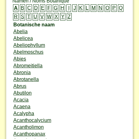
Namen / Noms Botanique
A
B
C
D
E
F
G
H
I
J
K
L
M
N
O
P
Q
R
S
T
U
V
W
X
Y
Z
Botanische naam
Abelia
Abelicea
Abeliophyllum
Abelmoschus
Abies
Abromeitiella
Abronia
Abrotanella
Abrus
Abutilon
Acacia
Acaena
Acalypha
Acanthocalycium
Acantholimon
Acanthopanax