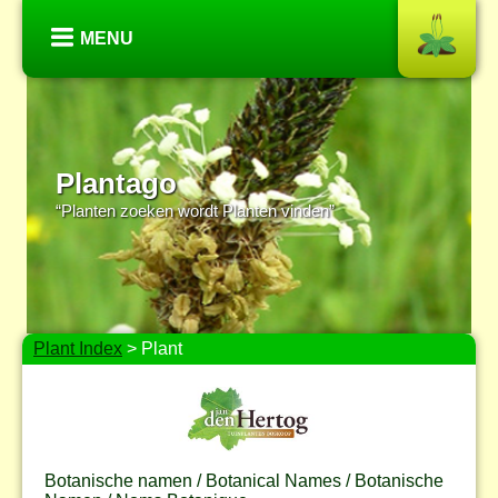
MENU
Plantago
“Planten zoeken wordt Planten vinden”
Plant Index
> Plant
Botanische namen / Botanical Names / Botanische