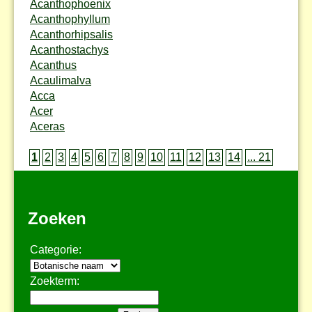
Acanthophoenix
Acanthophyllum
Acanthorhipsalis
Acanthostachys
Acanthus
Acaulimalva
Acca
Acer
Aceras
1
2
3
4
5
6
7
8
9
10
11
12
13
14
... 21
Zoeken
Categorie:
Zoekterm: