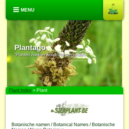
MENU
Plantago
“Planten zoeken wordt Planten vinden”
Plant Index
> Plant
Botanische namen / Botanical Names / Botanische