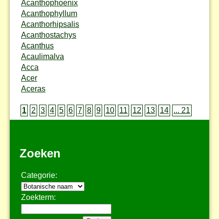
Acanthophoenix
Acanthophyllum
Acanthorhipsalis
Acanthostachys
Acanthus
Acaulimalva
Acca
Acer
Aceras
1
2
3
4
5
6
7
8
9
10
11
12
13
14
... 21
Zoeken
Categorie:
Zoekterm: