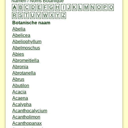
Namen / Noms Botanique
A
B
C
D
E
F
G
H
I
J
K
L
M
N
O
P
Q
R
S
T
U
V
W
X
Y
Z
Botanische naam
Abelia
Abelicea
Abeliophyllum
Abelmoschus
Abies
Abromeitiella
Abronia
Abrotanella
Abrus
Abutilon
Acacia
Acaena
Acalypha
Acanthocalycium
Acantholimon
Acanthopanax