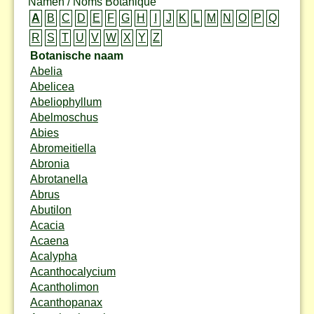
Namen / Noms Botanique
A
B
C
D
E
F
G
H
I
J
K
L
M
N
O
P
Q
R
S
T
U
V
W
X
Y
Z
Botanische naam
Abelia
Abelicea
Abeliophyllum
Abelmoschus
Abies
Abromeitiella
Abronia
Abrotanella
Abrus
Abutilon
Acacia
Acaena
Acalypha
Acanthocalycium
Acantholimon
Acanthopanax