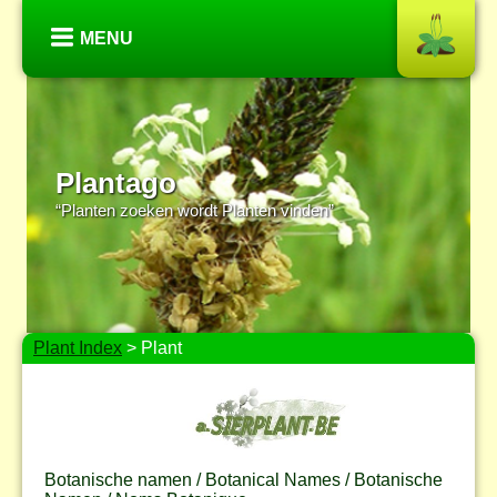
MENU
Plantago
“Planten zoeken wordt Planten vinden”
Plant Index
> Plant
Botanische namen / Botanical Names / Botanische