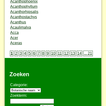
Acanthophoenix
Acanthophyllum
Acanthorhipsalis
Acanthostachys
Acanthus
Acaulimalva
Acca
Acer
Aceras
1
2
3
4
5
6
7
8
9
10
11
12
13
14
... 21
Zoeken
Categorie:
Zoekterm: