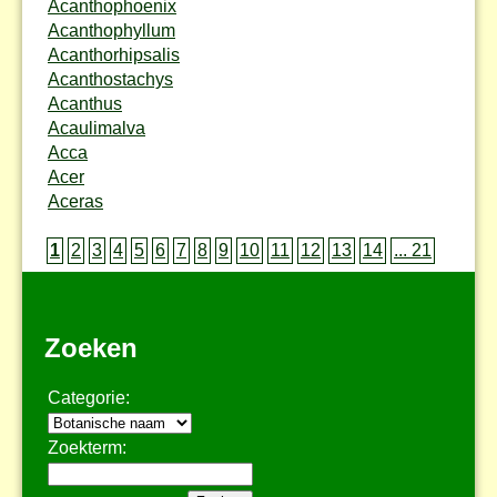
Acanthophoenix
Acanthophyllum
Acanthorhipsalis
Acanthostachys
Acanthus
Acaulimalva
Acca
Acer
Aceras
1
2
3
4
5
6
7
8
9
10
11
12
13
14
... 21
Zoeken
Categorie:
Zoekterm: