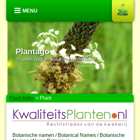
MENU
Plantago
“Planten zoeken wordt Planten vinden”
Plant Index
> Plant
Botanische namen / Botanical Names / Botanische