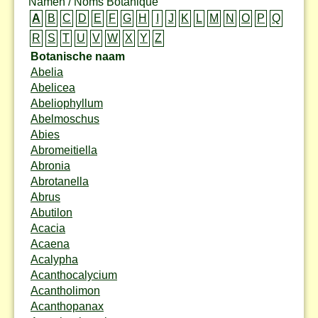
Namen / Noms Botanique
A
B
C
D
E
F
G
H
I
J
K
L
M
N
O
P
Q
R
S
T
U
V
W
X
Y
Z
Botanische naam
Abelia
Abelicea
Abeliophyllum
Abelmoschus
Abies
Abromeitiella
Abronia
Abrotanella
Abrus
Abutilon
Acacia
Acaena
Acalypha
Acanthocalycium
Acantholimon
Acanthopanax