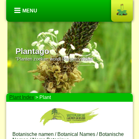
MENU
Plantago
“Planten zoeken wordt Planten vinden”
Plant Index
> Plant
Botanische namen / Botanical Names / Botanische