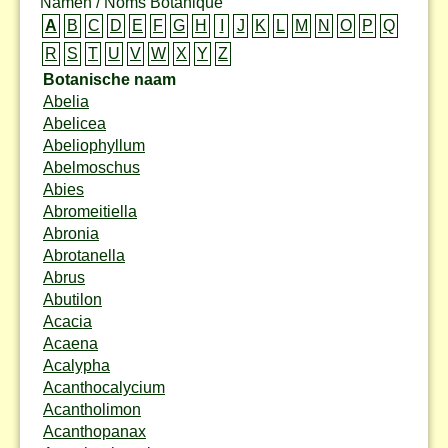
Namen / Noms Botanique
A
B
C
D
E
F
G
H
I
J
K
L
M
N
O
P
Q
R
S
T
U
V
W
X
Y
Z
Botanische naam
Abelia
Abelicea
Abeliophyllum
Abelmoschus
Abies
Abromeitiella
Abronia
Abrotanella
Abrus
Abutilon
Acacia
Acaena
Acalypha
Acanthocalycium
Acantholimon
Acanthopanax