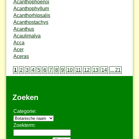
Acanthophoenix
Acanthophyllum
Acanthorhipsalis
Acanthostachys
Acanthus
Acaulimalva
Acca
Acer
Aceras
1
2
3
4
5
6
7
8
9
10
11
12
13
14
... 21
Zoeken
Categorie:
Zoekterm: