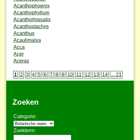
Acanthophoenix
Acanthophyllum
Acanthorhipsalis
Acanthostachys
Acanthus
Acaulimalva
Acca
Acer
Aceras
1
2
3
4
5
6
7
8
9
10
11
12
13
14
... 21
Zoeken
Categorie:
Zoekterm: