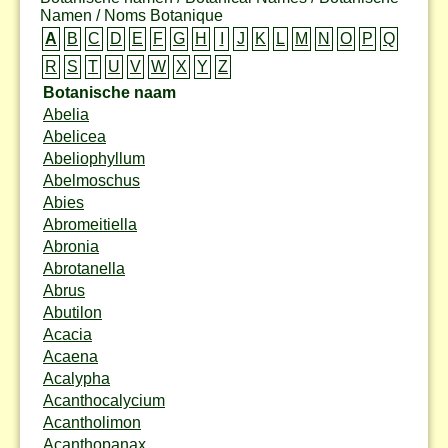
Namen / Noms Botanique
A
B
C
D
E
F
G
H
I
J
K
L
M
N
O
P
Q
R
S
T
U
V
W
X
Y
Z
Botanische naam
Abelia
Abelicea
Abeliophyllum
Abelmoschus
Abies
Abromeitiella
Abronia
Abrotanella
Abrus
Abutilon
Acacia
Acaena
Acalypha
Acanthocalycium
Acantholimon
Acanthopanax