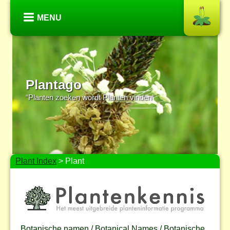
MENU
Plantago
“Planten zoeken wordt Planten vinden”
Plant Index
> Plant
Botanische namen / Botanical Names / Botanische