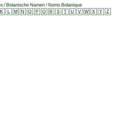
s / Botanische Namen / Noms Botanique
K
L
M
N
O
P
Q
R
S
T
U
V
W
X
Y
Z