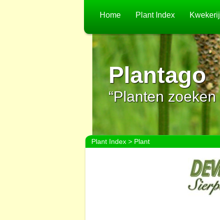
Home
Plant Index
Kwekeri
Plantago
“Planten zoeken 
Plant Index
> Plant