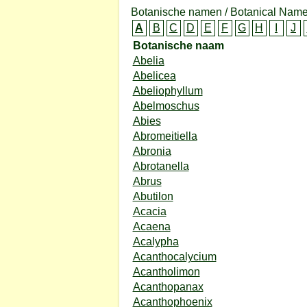
Botanische namen / Botanical Name
A
B
C
D
E
F
G
H
I
J
Botanische naam
Abelia
Abelicea
Abeliophyllum
Abelmoschus
Abies
Abromeitiella
Abronia
Abrotanella
Abrus
Abutilon
Acacia
Acaena
Acalypha
Acanthocalycium
Acantholimon
Acanthopanax
Acanthophoenix