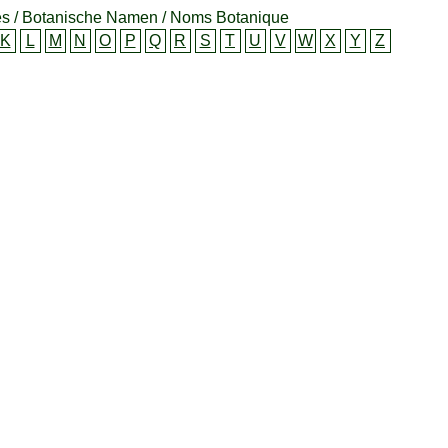
s / Botanische Namen / Noms Botanique
K
L
M
N
O
P
Q
R
S
T
U
V
W
X
Y
Z