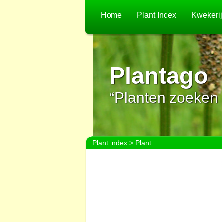
Home
Plant Index
Kwekeri
Plantago
“Planten zoeken 
Plant Index
> Plant