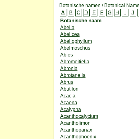
Botanische namen / Botanical Name
A
B
C
D
E
F
G
H
I
J
Botanische naam
Abelia
Abelicea
Abeliophyllum
Abelmoschus
Abies
Abromeitiella
Abronia
Abrotanella
Abrus
Abutilon
Acacia
Acaena
Acalypha
Acanthocalycium
Acantholimon
Acanthopanax
Acanthophoenix