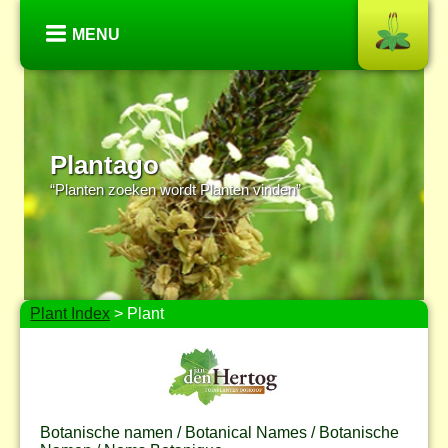
MENU
Plantago
“Planten zoeken wordt Planten vinden”
Plant Index
> Plant
Botanische namen / Botanical Names / Botanische