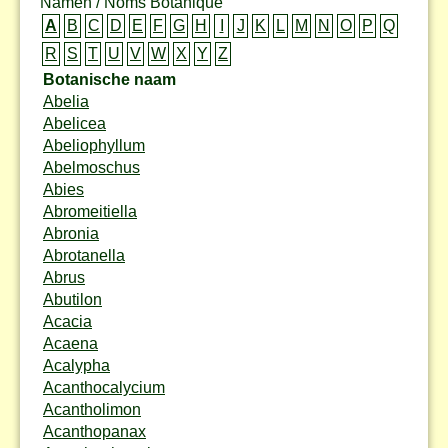
Namen / Noms Botanique
A
B
C
D
E
F
G
H
I
J
K
L
M
N
O
P
Q
R
S
T
U
V
W
X
Y
Z
Botanische naam
Abelia
Abelicea
Abeliophyllum
Abelmoschus
Abies
Abromeitiella
Abronia
Abrotanella
Abrus
Abutilon
Acacia
Acaena
Acalypha
Acanthocalycium
Acantholimon
Acanthopanax