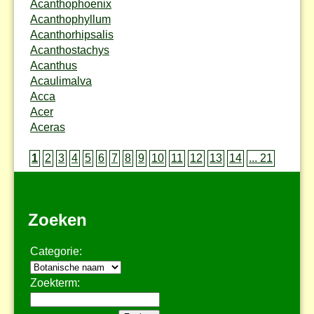
Acanthophoenix
Acanthophyllum
Acanthorhipsalis
Acanthostachys
Acanthus
Acaulimalva
Acca
Acer
Aceras
1
2
3
4
5
6
7
8
9
10
11
12
13
14
... 21
Zoeken
Categorie:
Zoekterm: