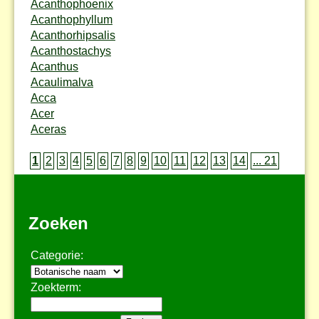
Acanthophoenix
Acanthophyllum
Acanthorhipsalis
Acanthostachys
Acanthus
Acaulimalva
Acca
Acer
Aceras
1
2
3
4
5
6
7
8
9
10
11
12
13
14
... 21
Zoeken
Categorie:
Zoekterm: