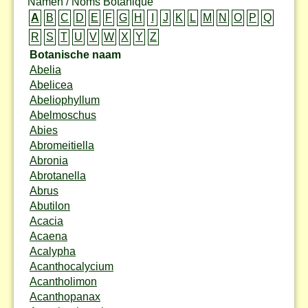
Namen / Noms Botanique
A
B
C
D
E
F
G
H
I
J
K
L
M
N
O
P
Q
R
S
T
U
V
W
X
Y
Z
Botanische naam
Abelia
Abelicea
Abeliophyllum
Abelmoschus
Abies
Abromeitiella
Abronia
Abrotanella
Abrus
Abutilon
Acacia
Acaena
Acalypha
Acanthocalycium
Acantholimon
Acanthopanax