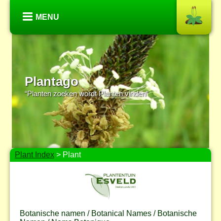
MENU
Plantago
“Planten zoeken wordt Planten vinden”
Plant Index
> Plant
Botanische namen / Botanical Names / Botanische