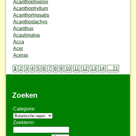
Acanthophoenix
Acanthophyllum
Acanthorhipsalis
Acanthostachys
Acanthus
Acaulimalva
Acca
Acer
Aceras
1
2
3
4
5
6
7
8
9
10
11
12
13
14
... 21
Zoeken
Categorie:
Zoekterm: