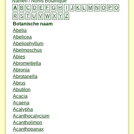
Namen / Noms Botanique
A
B
C
D
E
F
G
H
I
J
K
L
M
N
O
P
Q
R
S
T
U
V
W
X
Y
Z
Botanische naam
Abelia
Abelicea
Abeliophyllum
Abelmoschus
Abies
Abromeitiella
Abronia
Abrotanella
Abrus
Abutilon
Acacia
Acaena
Acalypha
Acanthocalycium
Acantholimon
Acanthopanax