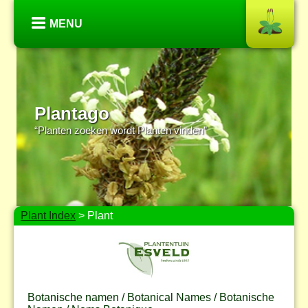
MENU
Plantago
“Planten zoeken wordt Planten vinden”
Plant Index
> Plant
Botanische namen / Botanical Names / Botanische