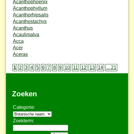
Acanthophoenix
Acanthophyllum
Acanthorhipsalis
Acanthostachys
Acanthus
Acaulimalva
Acca
Acer
Aceras
1
2
3
4
5
6
7
8
9
10
11
12
13
14
... 21
Zoeken
Categorie:
Zoekterm: