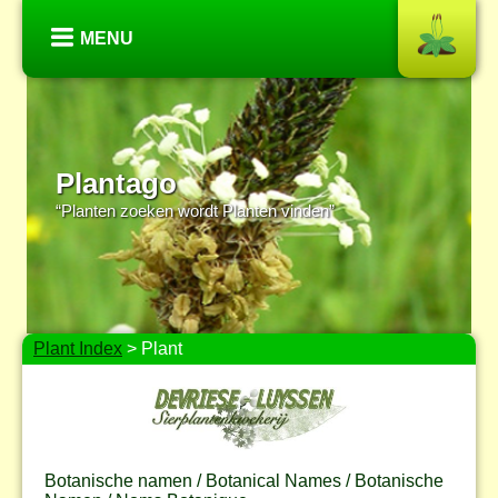
MENU
Plantago
“Planten zoeken wordt Planten vinden”
Plant Index
> Plant
Botanische namen / Botanical Names / Botanische