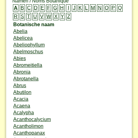
Namen / Noms Botanique
A
B
C
D
E
F
G
H
I
J
K
L
M
N
O
P
Q
R
S
T
U
V
W
X
Y
Z
Botanische naam
Abelia
Abelicea
Abeliophyllum
Abelmoschus
Abies
Abromeitiella
Abronia
Abrotanella
Abrus
Abutilon
Acacia
Acaena
Acalypha
Acanthocalycium
Acantholimon
Acanthopanax