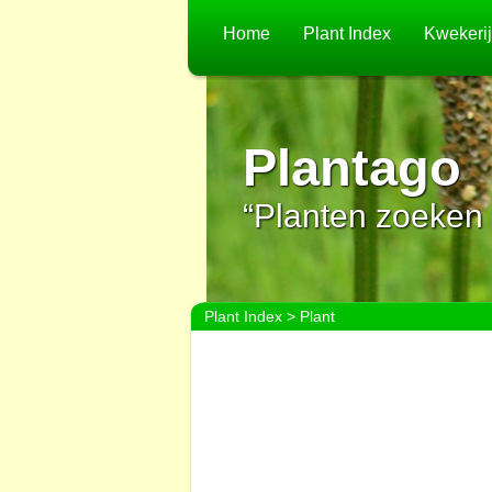
Home
Plant Index
Kwekeri
Plantago
“Planten zoeken 
Plant Index
> Plant