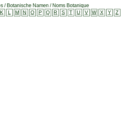
s / Botanische Namen / Noms Botanique
K
L
M
N
O
P
Q
R
S
T
U
V
W
X
Y
Z