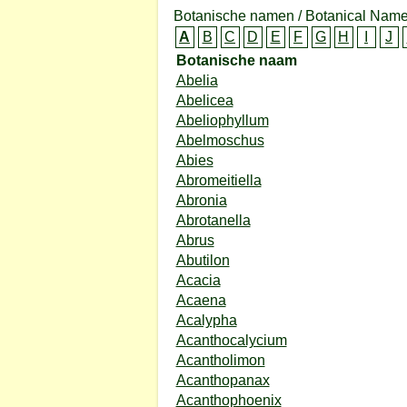
Botanische namen / Botanical Name
A
B
C
D
E
F
G
H
I
J
Botanische naam
Abelia
Abelicea
Abeliophyllum
Abelmoschus
Abies
Abromeitiella
Abronia
Abrotanella
Abrus
Abutilon
Acacia
Acaena
Acalypha
Acanthocalycium
Acantholimon
Acanthopanax
Acanthophoenix