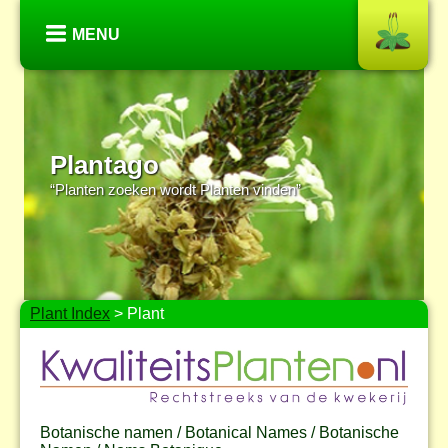
MENU
Plantago
“Planten zoeken wordt Planten vinden”
Plant Index
> Plant
Botanische namen / Botanical Names / Botanische