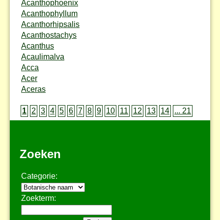
Acanthophoenix
Acanthophyllum
Acanthorhipsalis
Acanthostachys
Acanthus
Acaulimalva
Acca
Acer
Aceras
1
2
3
4
5
6
7
8
9
10
11
12
13
14
... 21
Zoeken
Categorie:
Zoekterm: