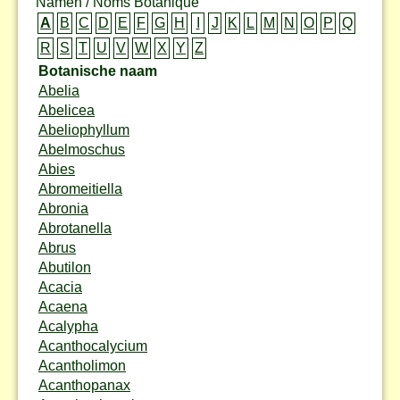
Namen / Noms Botanique
A
B
C
D
E
F
G
H
I
J
K
L
M
N
O
P
Q
R
S
T
U
V
W
X
Y
Z
Botanische naam
Abelia
Abelicea
Abeliophyllum
Abelmoschus
Abies
Abromeitiella
Abronia
Abrotanella
Abrus
Abutilon
Acacia
Acaena
Acalypha
Acanthocalycium
Acantholimon
Acanthopanax