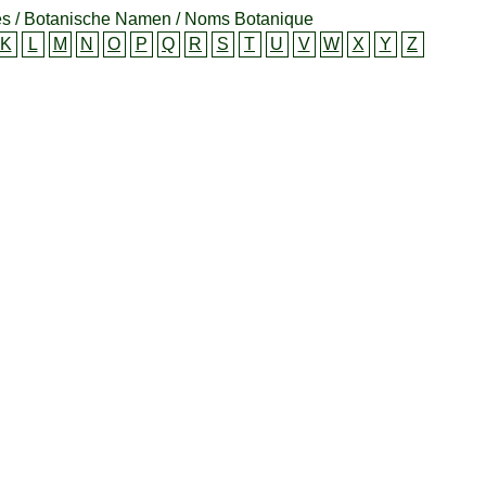
s / Botanische Namen / Noms Botanique
K
L
M
N
O
P
Q
R
S
T
U
V
W
X
Y
Z