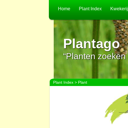
Home
Plant Index
Kwekeri
Plantago
“Planten zoeken 
Plant Index
> Plant