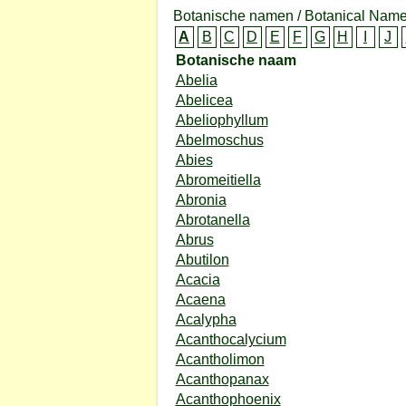
Botanische namen / Botanical Name
A
B
C
D
E
F
G
H
I
J
Botanische naam
Abelia
Abelicea
Abeliophyllum
Abelmoschus
Abies
Abromeitiella
Abronia
Abrotanella
Abrus
Abutilon
Acacia
Acaena
Acalypha
Acanthocalycium
Acantholimon
Acanthopanax
Acanthophoenix