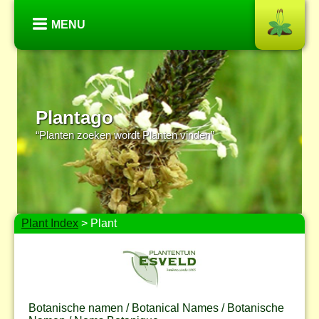
MENU
Plantago
“Planten zoeken wordt Planten vinden”
Plant Index
> Plant
Botanische namen / Botanical Names / Botanische