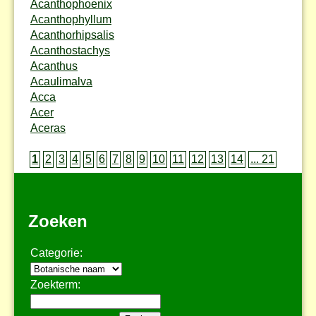
Acanthophoenix
Acanthophyllum
Acanthorhipsalis
Acanthostachys
Acanthus
Acaulimalva
Acca
Acer
Aceras
1
2
3
4
5
6
7
8
9
10
11
12
13
14
... 21
Zoeken
Categorie:
Zoekterm: