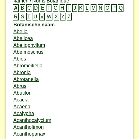
Namen / Noms Botanique
A
B
C
D
E
F
G
H
I
J
K
L
M
N
O
P
Q
R
S
T
U
V
W
X
Y
Z
Botanische naam
Abelia
Abelicea
Abeliophyllum
Abelmoschus
Abies
Abromeitiella
Abronia
Abrotanella
Abrus
Abutilon
Acacia
Acaena
Acalypha
Acanthocalycium
Acantholimon
Acanthopanax