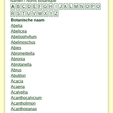
Namen / Noms Botanique
A
B
C
D
E
F
G
H
I
J
K
L
M
N
O
P
Q
R
S
T
U
V
W
X
Y
Z
Botanische naam
Abelia
Abelicea
Abeliophyllum
Abelmoschus
Abies
Abromeitiella
Abronia
Abrotanella
Abrus
Abutilon
Acacia
Acaena
Acalypha
Acanthocalycium
Acantholimon
Acanthopanax