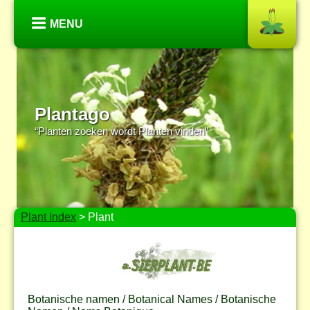
MENU
Plantago
“Planten zoeken wordt Planten vinden”
Plant Index
> Plant
Botanische namen / Botanical Names / Botanische