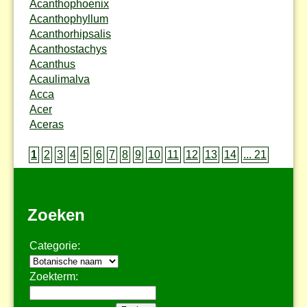
Acanthophoenix
Acanthophyllum
Acanthorhipsalis
Acanthostachys
Acanthus
Acaulimalva
Acca
Acer
Aceras
1
2
3
4
5
6
7
8
9
10
11
12
13
14
... 21
Zoeken
Categorie:
Zoekterm: