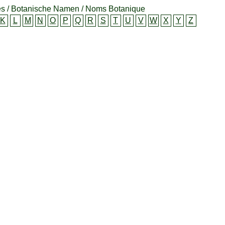
s / Botanische Namen / Noms Botanique
K
L
M
N
O
P
Q
R
S
T
U
V
W
X
Y
Z