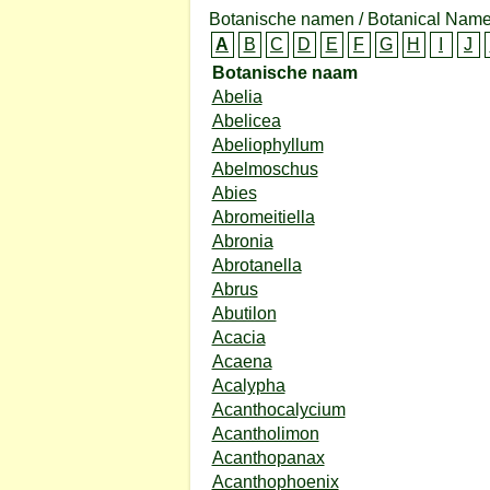
Botanische namen / Botanical Name
A
B
C
D
E
F
G
H
I
J
Botanische naam
Abelia
Abelicea
Abeliophyllum
Abelmoschus
Abies
Abromeitiella
Abronia
Abrotanella
Abrus
Abutilon
Acacia
Acaena
Acalypha
Acanthocalycium
Acantholimon
Acanthopanax
Acanthophoenix