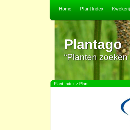
Home
Plant Index
Kwekeri
Plantago
“Planten zoeken 
Plant Index
> Plant