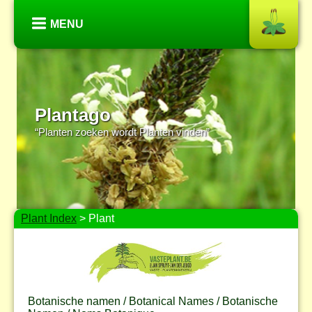
MENU
Plantago
“Planten zoeken wordt Planten vinden”
Plant Index
> Plant
Botanische namen / Botanical Names / Botanische