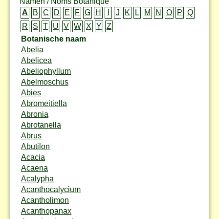
Namen / Noms Botanique
A
B
C
D
E
F
G
H
I
J
K
L
M
N
O
P
Q
R
S
T
U
V
W
X
Y
Z
Botanische naam
Abelia
Abelicea
Abeliophyllum
Abelmoschus
Abies
Abromeitiella
Abronia
Abrotanella
Abrus
Abutilon
Acacia
Acaena
Acalypha
Acanthocalycium
Acantholimon
Acanthopanax