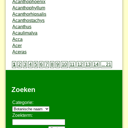
Acanthophoenix
Acanthophyllum
Acanthorhipsalis
Acanthostachys
Acanthus
Acaulimalva
Acca
Acer
Aceras
1
2
3
4
5
6
7
8
9
10
11
12
13
14
... 21
Zoeken
Categorie:
Zoekterm: