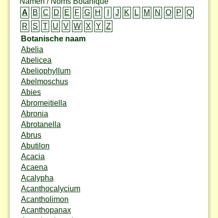
Namen / Noms Botanique
A
B
C
D
E
F
G
H
I
J
K
L
M
N
O
P
Q
R
S
T
U
V
W
X
Y
Z
Botanische naam
Abelia
Abelicea
Abeliophyllum
Abelmoschus
Abies
Abromeitiella
Abronia
Abrotanella
Abrus
Abutilon
Acacia
Acaena
Acalypha
Acanthocalycium
Acantholimon
Acanthopanax