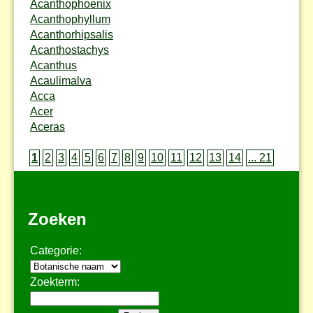
Acanthophoenix
Acanthophyllum
Acanthorhipsalis
Acanthostachys
Acanthus
Acaulimalva
Acca
Acer
Aceras
1
2
3
4
5
6
7
8
9
10
11
12
13
14
... 21
Zoeken
Categorie:
Zoekterm: