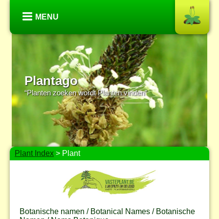
MENU
Plantago
“Planten zoeken wordt Planten vinden”
Plant Index
> Plant
Botanische namen / Botanical Names / Botanische