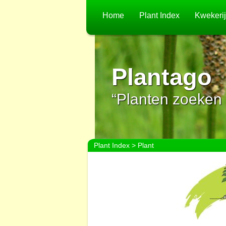
Home
Plant Index
Kwekeri
Plantago
“Planten zoeken 
Plant Index
> Plant