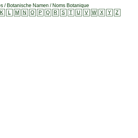
s / Botanische Namen / Noms Botanique
K
L
M
N
O
P
Q
R
S
T
U
V
W
X
Y
Z