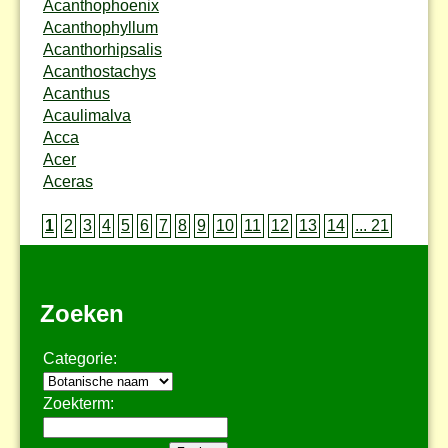
Acanthophoenix
Acanthophyllum
Acanthorhipsalis
Acanthostachys
Acanthus
Acaulimalva
Acca
Acer
Aceras
1
2
3
4
5
6
7
8
9
10
11
12
13
14
... 21
Zoeken
Categorie:
Zoekterm: