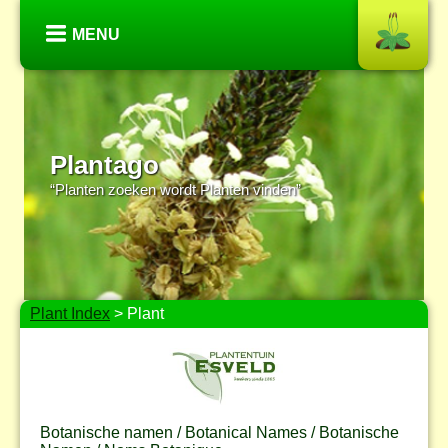
MENU
Plantago
“Planten zoeken wordt Planten vinden”
Plant Index
> Plant
Botanische namen / Botanical Names / Botanische