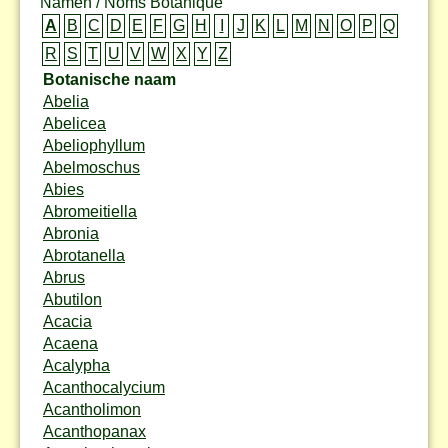
Namen / Noms Botanique
A
B
C
D
E
F
G
H
I
J
K
L
M
N
O
P
Q
R
S
T
U
V
W
X
Y
Z
Botanische naam
Abelia
Abelicea
Abeliophyllum
Abelmoschus
Abies
Abromeitiella
Abronia
Abrotanella
Abrus
Abutilon
Acacia
Acaena
Acalypha
Acanthocalycium
Acantholimon
Acanthopanax