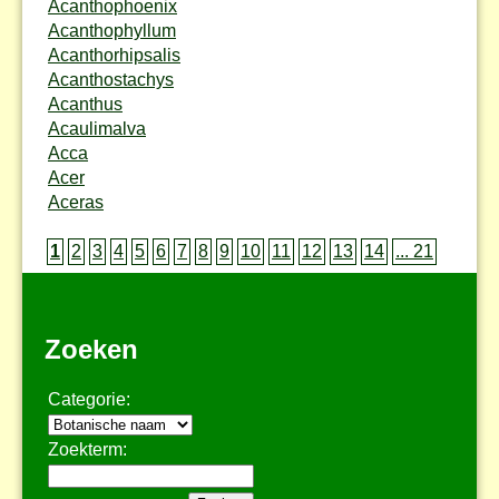
Acanthophoenix
Acanthophyllum
Acanthorhipsalis
Acanthostachys
Acanthus
Acaulimalva
Acca
Acer
Aceras
1
2
3
4
5
6
7
8
9
10
11
12
13
14
... 21
Zoeken
Categorie:
Zoekterm: