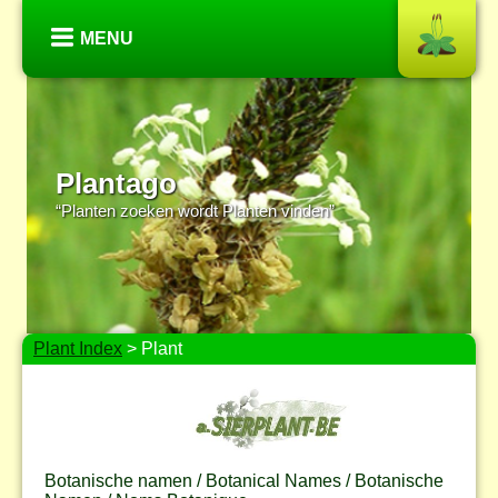
MENU
Plantago
“Planten zoeken wordt Planten vinden”
Plant Index
> Plant
Botanische namen / Botanical Names / Botanische