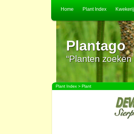
Home
Plant Index
Kwekeri
Plantago
“Planten zoeken 
Plant Index
> Plant