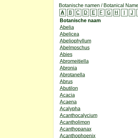
Botanische namen / Botanical Name
A
B
C
D
E
F
G
H
I
J
Botanische naam
Abelia
Abelicea
Abeliophyllum
Abelmoschus
Abies
Abromeitiella
Abronia
Abrotanella
Abrus
Abutilon
Acacia
Acaena
Acalypha
Acanthocalycium
Acantholimon
Acanthopanax
Acanthophoenix