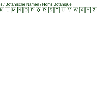
s / Botanische Namen / Noms Botanique
K
L
M
N
O
P
Q
R
S
T
U
V
W
X
Y
Z