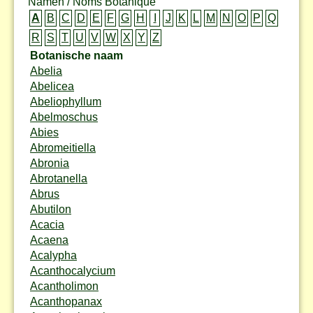
Namen / Noms Botanique
A
B
C
D
E
F
G
H
I
J
K
L
M
N
O
P
Q
R
S
T
U
V
W
X
Y
Z
Botanische naam
Abelia
Abelicea
Abeliophyllum
Abelmoschus
Abies
Abromeitiella
Abronia
Abrotanella
Abrus
Abutilon
Acacia
Acaena
Acalypha
Acanthocalycium
Acantholimon
Acanthopanax