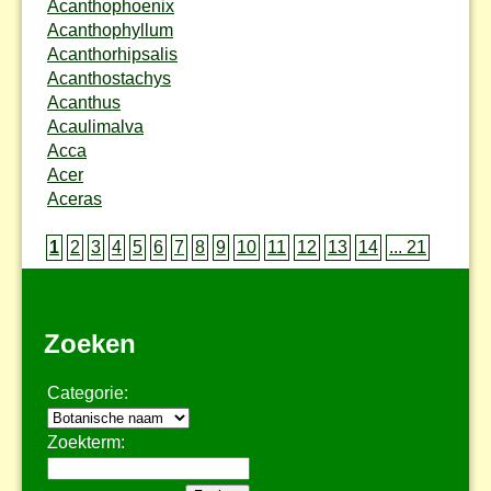
Acanthophoenix
Acanthophyllum
Acanthorhipsalis
Acanthostachys
Acanthus
Acaulimalva
Acca
Acer
Aceras
1
2
3
4
5
6
7
8
9
10
11
12
13
14
... 21
Zoeken
Categorie:
Zoekterm: