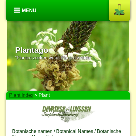
MENU
Plantago
“Planten zoeken wordt Planten vinden”
Plant Index
> Plant
Botanische namen / Botanical Names / Botanische