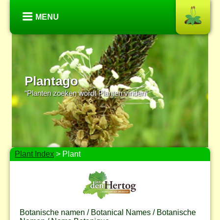
MENU
Plantago
“Planten zoeken wordt Planten vinden”
Plant Index
> Plant
Botanische namen / Botanical Names / Botanische