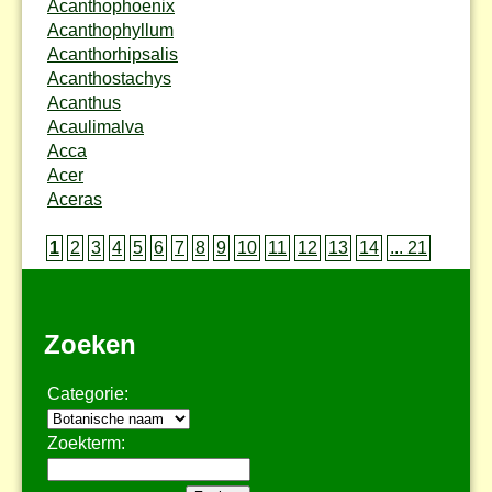
Acanthophoenix
Acanthophyllum
Acanthorhipsalis
Acanthostachys
Acanthus
Acaulimalva
Acca
Acer
Aceras
1
2
3
4
5
6
7
8
9
10
11
12
13
14
... 21
Zoeken
Categorie:
Zoekterm: