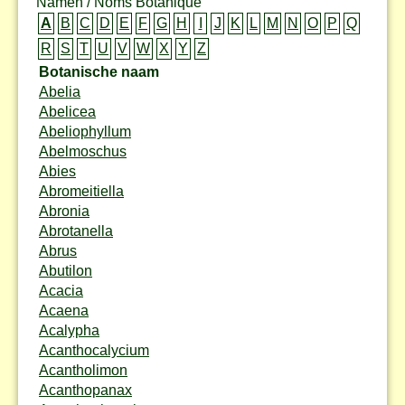
Namen / Noms Botanique
A
B
C
D
E
F
G
H
I
J
K
L
M
N
O
P
Q
R
S
T
U
V
W
X
Y
Z
Botanische naam
Abelia
Abelicea
Abeliophyllum
Abelmoschus
Abies
Abromeitiella
Abronia
Abrotanella
Abrus
Abutilon
Acacia
Acaena
Acalypha
Acanthocalycium
Acantholimon
Acanthopanax