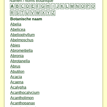
Namen / Noms Botanique
A
B
C
D
E
F
G
H
I
J
K
L
M
N
O
P
Q
R
S
T
U
V
W
X
Y
Z
Botanische naam
Abelia
Abelicea
Abeliophyllum
Abelmoschus
Abies
Abromeitiella
Abronia
Abrotanella
Abrus
Abutilon
Acacia
Acaena
Acalypha
Acanthocalycium
Acantholimon
Acanthopanax