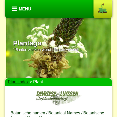
MENU
Plantago
“Planten zoeken wordt Planten vinden”
Plant Index
> Plant
Botanische namen / Botanical Names / Botanische