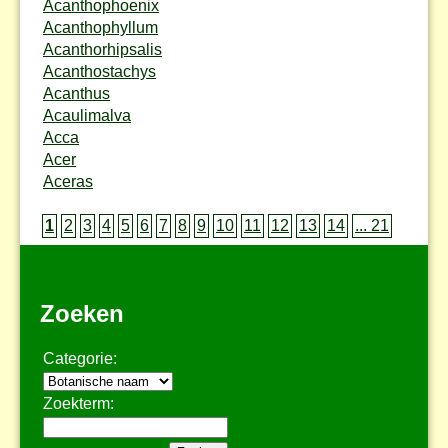
Acanthophoenix
Acanthophyllum
Acanthorhipsalis
Acanthostachys
Acanthus
Acaulimalva
Acca
Acer
Aceras
1
2
3
4
5
6
7
8
9
10
11
12
13
14
... 21
Zoeken
Categorie:
Zoekterm: