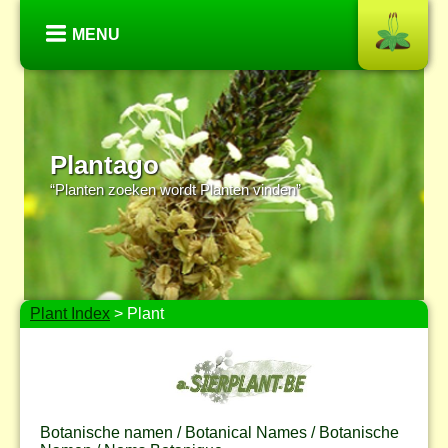
MENU
Plantago
“Planten zoeken wordt Planten vinden”
Plant Index
> Plant
Botanische namen / Botanical Names / Botanische