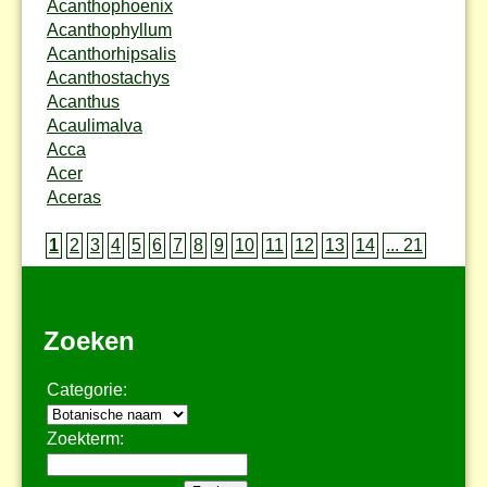
Acanthophoenix
Acanthophyllum
Acanthorhipsalis
Acanthostachys
Acanthus
Acaulimalva
Acca
Acer
Aceras
1
2
3
4
5
6
7
8
9
10
11
12
13
14
... 21
Zoeken
Categorie:
Zoekterm: