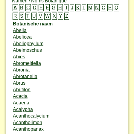
Namen / Noms Botanique
A
B
C
D
E
F
G
H
I
J
K
L
M
N
O
P
Q
R
S
T
U
V
W
X
Y
Z
Botanische naam
Abelia
Abelicea
Abeliophyllum
Abelmoschus
Abies
Abromeitiella
Abronia
Abrotanella
Abrus
Abutilon
Acacia
Acaena
Acalypha
Acanthocalycium
Acantholimon
Acanthopanax