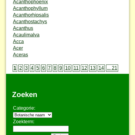
Acanthophoenix
Acanthophyllum
Acanthorhipsalis
Acanthostachys
Acanthus
Acaulimalva
Acca
Acer
Aceras
1
2
3
4
5
6
7
8
9
10
11
12
13
14
... 21
Zoeken
Categorie:
Zoekterm: