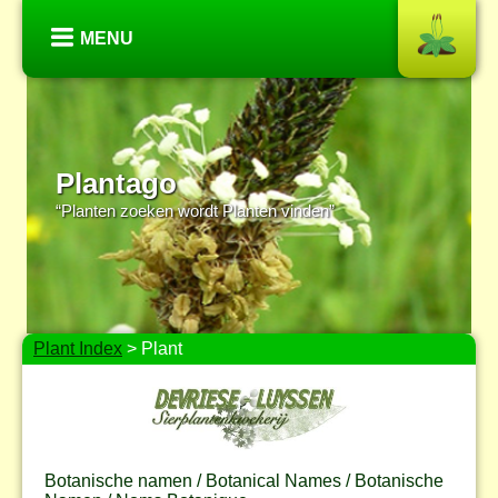
MENU
Plantago
“Planten zoeken wordt Planten vinden”
Plant Index
> Plant
Botanische namen / Botanical Names / Botanische