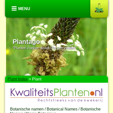
MENU
Plantago
“Planten zoeken wordt Planten vinden”
Plant Index
> Plant
Botanische namen / Botanical Names / Botanische