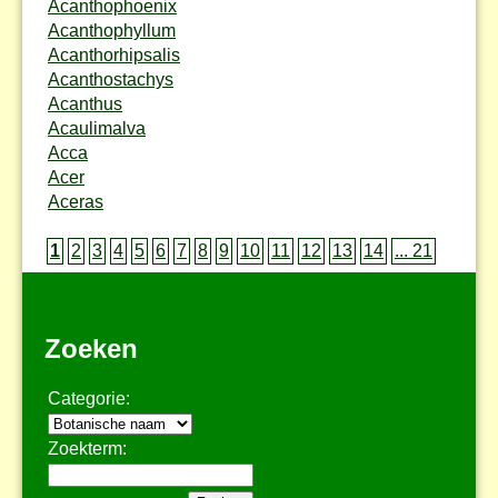
Acanthophoenix
Acanthophyllum
Acanthorhipsalis
Acanthostachys
Acanthus
Acaulimalva
Acca
Acer
Aceras
1
2
3
4
5
6
7
8
9
10
11
12
13
14
... 21
Zoeken
Categorie:
Zoekterm: