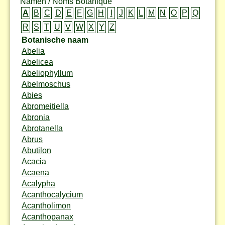
Namen / Noms Botanique
A
B
C
D
E
F
G
H
I
J
K
L
M
N
O
P
Q
R
S
T
U
V
W
X
Y
Z
Botanische naam
Abelia
Abelicea
Abeliophyllum
Abelmoschus
Abies
Abromeitiella
Abronia
Abrotanella
Abrus
Abutilon
Acacia
Acaena
Acalypha
Acanthocalycium
Acantholimon
Acanthopanax